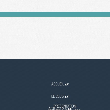
ACCUEIL
▴
▾
LE CLUB
▴
▾
PRÉSENTATION
ACTUALITÉS
▴
▾