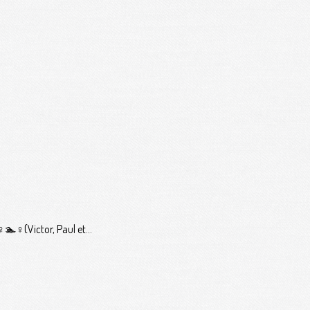
️🏊♀️(Victor, Paul et...