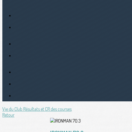
Vie du Club
Résultats et CR des courses
Retour