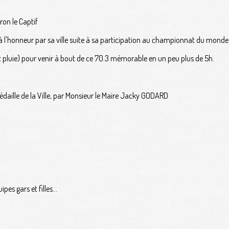
ron le Captif
à l'honneur par sa ville suite à sa participation au championnat du mond
et pluie) pour venir à bout de ce 70.3 mémorable en un peu plus de 5h.
 médaille de la Ville, par Monsieur le Maire Jacky GODARD
es gars et filles...