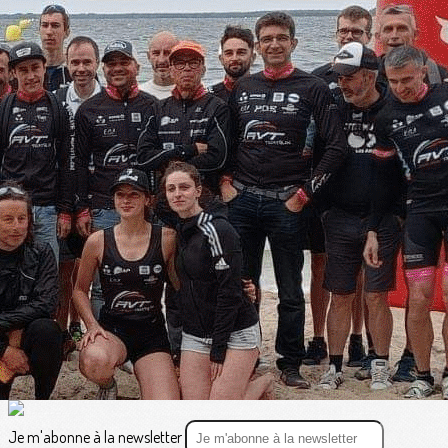
Exporter les lignes sélectionnées
Exporter toutes les colonnes
Exporter uniquement les colonnes affichées
Menu
<
>
Vie du Club
Résultats et CR des courses
?>
Images de la page d'accueil
Cliquez pour éditer
Texte, bouton et/ou inscription à la newsletter
Cliquez pour éditer
Je m'abonne à la newsletter