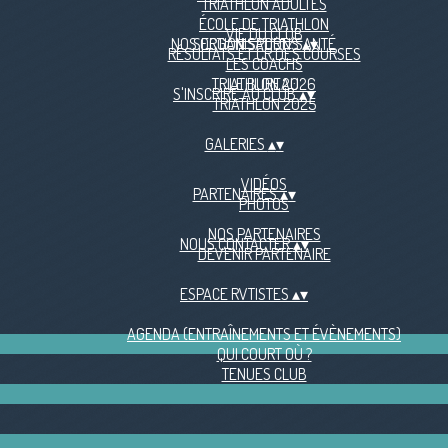
TRIATHLON ADULTES
ÉCOLE DE TRIATHLON
VIE DU CLUB
NOS ORGANISATIONS
SECTION SPORT/SANTÉ
▴
▾
RÉSULTATS ET CR DES COURSES
LES COACHS
TRIATHLON 2026
LE BUREAU
S'INSCRIRE AU CLUB
▴
▾
TRIATHLON 2025
GALERIES
▴
▾
VIDÉOS
PARTENAIRES
▴
▾
PHOTOS
NOS PARTENAIRES
NOUS CONTACTER
▴
▾
DEVENIR PARTENAIRE
ESPACE RVTISTES
▴
▾
AGENDA (ENTRAÎNEMENTS ET ÉVÈNEMENTS)
QUI COURT OÙ ?
TENUES CLUB