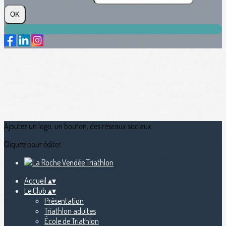
OK
Ajoutez un logo, un bouton, des réseaux sociaux
Cliquez pour éditer
Accueil
▴
▾
Le Club
▴
▾
Présentation
Triathlon adultes
École de Triathlon