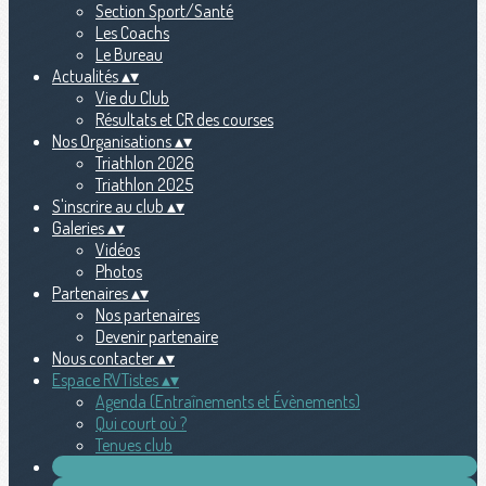
Section Sport/Santé
Les Coachs
Le Bureau
Actualités
▴
▾
Vie du Club
Résultats et CR des courses
Nos Organisations
▴
▾
Triathlon 2026
Triathlon 2025
S'inscrire au club
▴
▾
Galeries
▴
▾
Vidéos
Photos
Partenaires
▴
▾
Nos partenaires
Devenir partenaire
Nous contacter
▴
▾
Espace RVTistes
▴
▾
Agenda (Entraînements et Évènements)
Qui court où ?
Tenues club