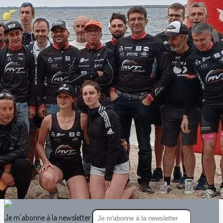
Exporter les lignes sélectionnées
Exporter toutes les colonnes
Exporter uniquement les colonnes affichées
Menu
<
>
Agenda (Entraînements et Évènements)
Qui court où ?
Tenues club
?>
Images de la page d'accueil
Cliquez pour éditer
Texte, bouton et/ou inscription à la newsletter
Cliquez pour éditer
Je m'abonne à la newsletter