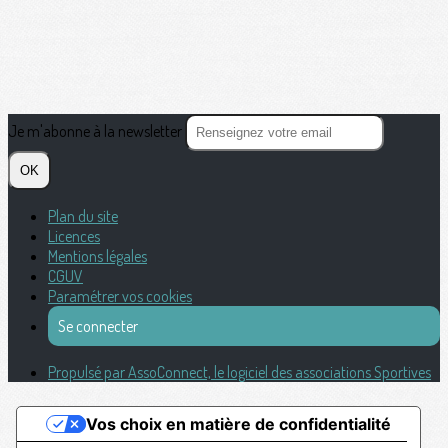
Je m'abonne à la newsletter
OK
Plan du site
Licences
Mentions légales
CGUV
Paramétrer vos cookies
Se connecter
Propulsé par AssoConnect, le logiciel des associations Sportives
Vos choix en matière de confidentialité