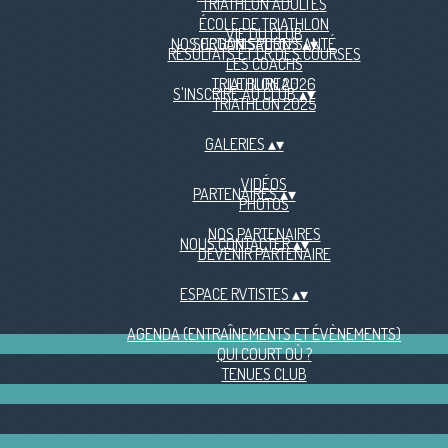
TRIATHLON ADULTES
ÉCOLE DE TRIATHLON
VIE DU CLUB
NOS ORGANISATIONS
SECTION SPORT/SANTÉ
▴
▾
RÉSULTATS ET CR DES COURSES
LES COACHS
TRIATHLON 2026
LE BUREAU
S'INSCRIRE AU CLUB
▴
▾
TRIATHLON 2025
GALERIES
▴
▾
VIDÉOS
PARTENAIRES
▴
▾
PHOTOS
NOS PARTENAIRES
NOUS CONTACTER
▴
▾
DEVENIR PARTENAIRE
ESPACE RVTISTES
▴
▾
AGENDA (ENTRAÎNEMENTS ET ÉVÈNEMENTS)
QUI COURT OÙ ?
TENUES CLUB