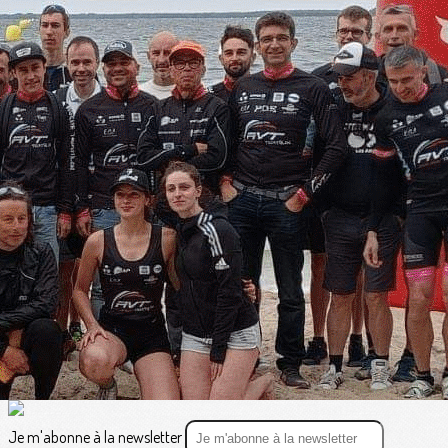
Exporter les lignes sélectionnées
Exporter toutes les colonnes
Exporter uniquement les colonnes affichées
Menu
<
>
Vie du Club
Résultats et CR des courses
?>
Images de la page d'accueil
Cliquez pour éditer
Texte, bouton et/ou inscription à la newsletter
Cliquez pour éditer
Je m'abonne à la newsletter