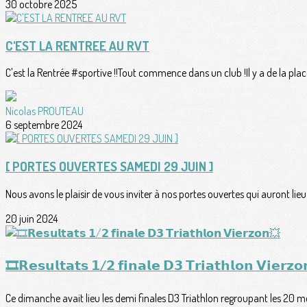
30 octobre 2025
C'EST LA RENTREE AU RVT
C'est la Rentrée #sportive !!Tout commence dans un club !Il y a de la plac
Nicolas PROUTEAU
6 septembre 2024
[ PORTES OUVERTES SAMEDI 29 JUIN ]
Nous avons le plaisir de vous inviter à nos portes ouvertes qui auront lieu 
20 juin 2024
🎞𝗥𝗲𝘀𝘂𝗹𝘁𝗮𝘁𝘀 𝟭/𝟮 𝗳𝗶𝗻𝗮𝗹𝗲 𝗗𝟯 𝗧𝗿𝗶𝗮𝘁𝗵𝗹𝗼𝗻 𝗩𝗶𝗲𝗿𝘇
Ce dimanche avait lieu les demi finales D3 Triathlon regroupant les 20 mei