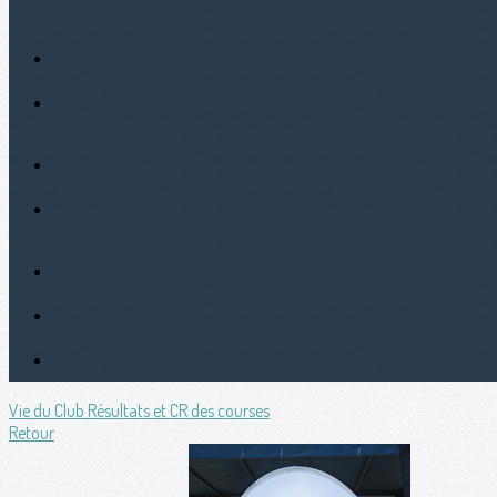
Vie du Club
Résultats et CR des courses
Retour