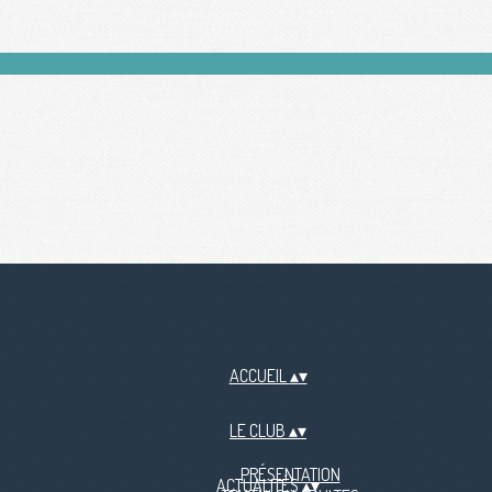
ACCUEIL
▴
▾
LE CLUB
▴
▾
PRÉSENTATION
ACTUALITÉS
▴
▾