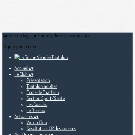
Ajoutez un logo, un bouton, des réseaux sociaux
Cliquez pour éditer
Accueil
▴
▾
Le Club
▴
▾
Présentation
Triathlon adultes
École de Triathlon
Section Sport/Santé
Les Coachs
Le Bureau
Actualités
▴
▾
Vie du Club
Résultats et CR des courses
Nos Organisations
▴
▾