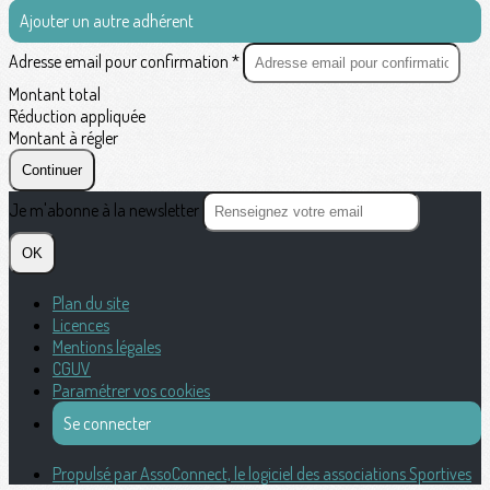
Ajouter un autre adhérent
Adresse email pour confirmation *
Montant total
Réduction appliquée
Montant à régler
Continuer
Je m'abonne à la newsletter
OK
Plan du site
Licences
Mentions légales
CGUV
Paramétrer vos cookies
Se connecter
Propulsé par AssoConnect, le logiciel des associations Sportives