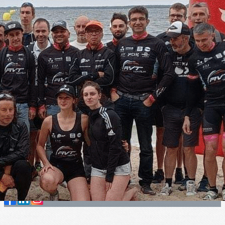
Exporter les lignes sélectionnées
Exporter toutes les colonnes
Exporter uniquement les colonnes affichées
Menu
?>
Images de la page d'accueil
Cliquez pour éditer
Texte, bouton et/ou inscription à la newsletter
Cliquez pour éditer
Je m'abonne à la newsletter
OK