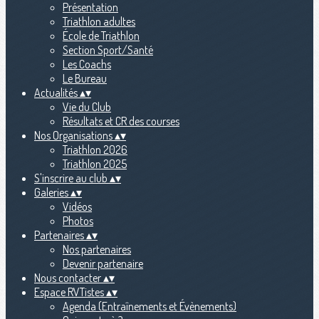
Présentation
Triathlon adultes
École de Triathlon
Section Sport/Santé
Les Coachs
Le Bureau
Actualités
▴
▾
Vie du Club
Résultats et CR des courses
Nos Organisations
▴
▾
Triathlon 2026
Triathlon 2025
S'inscrire au club
▴
▾
Galeries
▴
▾
Vidéos
Photos
Partenaires
▴
▾
Nos partenaires
Devenir partenaire
Nous contacter
▴
▾
Espace RVTistes
▴
▾
Agenda (Entraînements et Évènements)