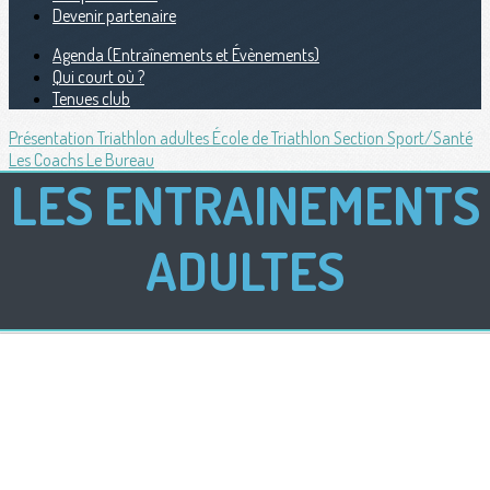
Devenir partenaire
Agenda (Entraînements et Évènements)
Qui court où ?
Tenues club
Présentation
Triathlon adultes
École de Triathlon
Section Sport/Santé
Les Coachs
Le Bureau
LES ENTRAINEMENTS
ADULTES