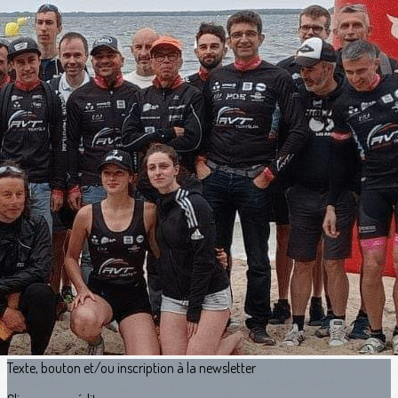
Exporter les lignes sélectionnées
Exporter toutes les colonnes
Exporter uniquement les colonnes affichées
Menu
<
>
Présentation
Triathlon adultes
École de Triathlon
Section Sport/Santé
Les Coachs
Le Bureau
?>
Images de la page d'accueil
Cliquez pour éditer
Texte, bouton et/ou inscription à la newsletter