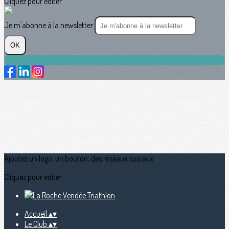
Cliquez pour éditer
Je m'abonne à la newsletter
OK
Ajoutez un logo, un bouton, des réseaux sociaux
Cliquez pour éditer
Accueil
▴
▾
Le Club
▴
▾