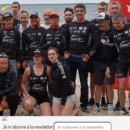
Exporter les lignes sélectionnées
Exporter toutes les colonnes
Exporter uniquement les colonnes affichées
Menu
<
>
Vie du Club
Résultats et CR des courses
?>
Images de la page d'accueil
Cliquez pour éditer
Texte, bouton et/ou inscription à la newsletter
Cliquez pour éditer
Je m'abonne à la newsletter