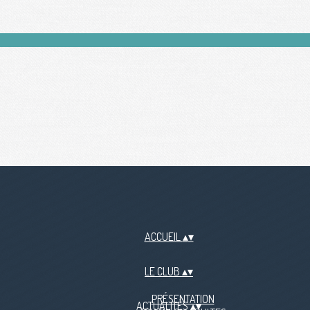
ACCUEIL
▴
▾
LE CLUB
▴
▾
PRÉSENTATION
ACTUALITÉS
▴
▾