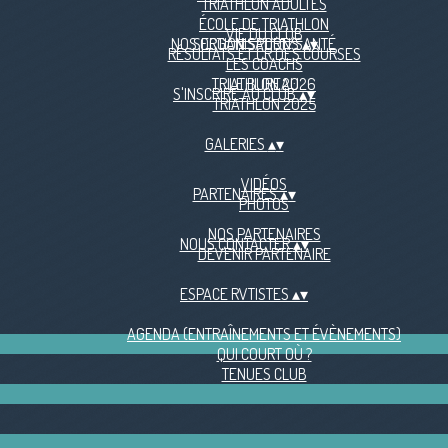
TRIATHLON ADULTES
ÉCOLE DE TRIATHLON
VIE DU CLUB
NOS ORGANISATIONS
SECTION SPORT/SANTÉ
▴
▾
RÉSULTATS ET CR DES COURSES
LES COACHS
TRIATHLON 2026
LE BUREAU
S'INSCRIRE AU CLUB
▴
▾
TRIATHLON 2025
GALERIES
▴
▾
VIDÉOS
PARTENAIRES
▴
▾
PHOTOS
NOS PARTENAIRES
NOUS CONTACTER
▴
▾
DEVENIR PARTENAIRE
ESPACE RVTISTES
▴
▾
AGENDA (ENTRAÎNEMENTS ET ÉVÈNEMENTS)
QUI COURT OÙ ?
TENUES CLUB