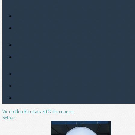
Vie du Club
Résultats et CR des courses
Retour