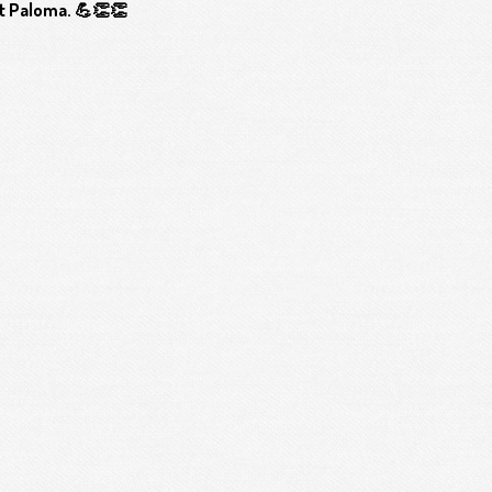
et Paloma. 💪👏👏