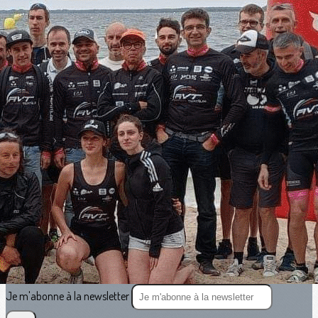
Exporter les lignes sélectionnées
Exporter toutes les colonnes
Exporter uniquement les colonnes affichées
Menu
<
>
Vie du Club
Résultats et CR des courses
?>
Images de la page d'accueil
Cliquez pour éditer
Texte, bouton et/ou inscription à la newsletter
Cliquez pour éditer
Je m'abonne à la newsletter