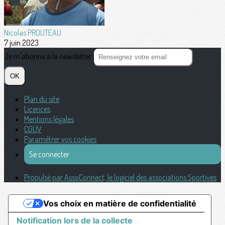
Nicolas PROUTEAU
7 juin 2023
Je m'abonne à la newsletter
OK
Plan du site
Licences
Mentions légales
CGUV
Paramétrer vos cookies
Se connecter
Propulsé par AssoConnect, le logiciel des associations Sportives
Vos choix en matière de confidentialité
Notification lors de la collecte