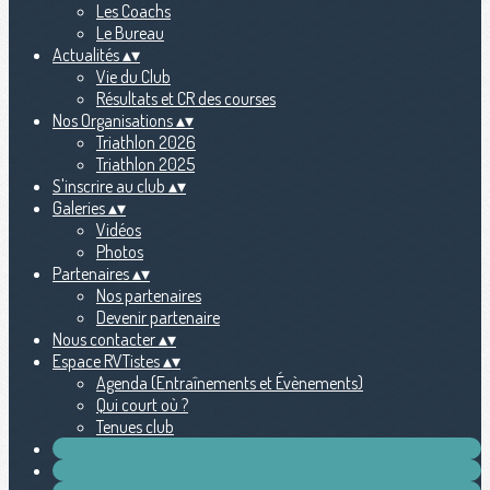
Les Coachs
Le Bureau
Actualités
▴
▾
Vie du Club
Résultats et CR des courses
Nos Organisations
▴
▾
Triathlon 2026
Triathlon 2025
S'inscrire au club
▴
▾
Galeries
▴
▾
Vidéos
Photos
Partenaires
▴
▾
Nos partenaires
Devenir partenaire
Nous contacter
▴
▾
Espace RVTistes
▴
▾
Agenda (Entraînements et Évènements)
Qui court où ?
Tenues club