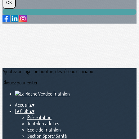
OK
Ajoutez un logo, un bouton, des réseaux sociaux
Cliquez pour éditer
Accueil
▴
▾
Le Club
▴
▾
Présentation
Triathlon adultes
École de Triathlon
Section Sport/Santé