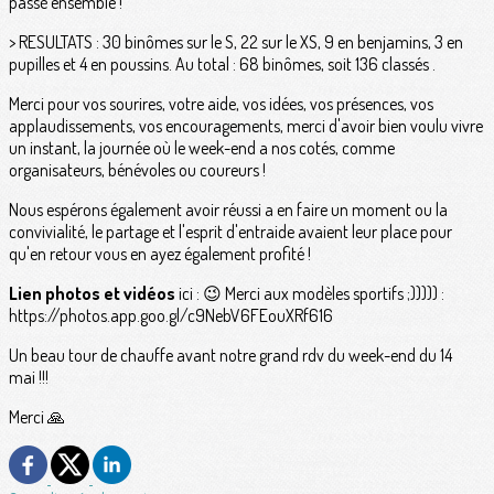
passé ensemble !
> RESULTATS : 30 binômes sur le S, 22 sur le XS, 9 en benjamins, 3 en
pupilles et 4 en poussins. Au total : 68 binômes, soit 136 classés .
Merci pour vos sourires, votre aide, vos idées, vos présences, vos
applaudissements, vos encouragements, merci d'avoir bien voulu vivre
un instant, la journée où le week-end a nos cotés, comme
organisateurs, bénévoles ou coureurs !
Nous espérons également avoir réussi a en faire un moment ou la
convivialité, le partage et l'esprit d'entraide avaient leur place pour
qu'en retour vous en ayez également profité !
Lien photos et vidéos
ici : 😉 Merci aux modèles sportifs ;))))) :
https://photos.app.goo.gl/c9NebV6FEouXRf616
Un beau tour de chauffe avant notre grand rdv du week-end du 14
mai !!!
Merci 🙏