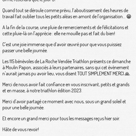
Quand tout se déroule comme prévu, l’aboutissement des heures de
travail fait oublier tous les petits aléas en amont de l'organisation... 😁
A la fin de la course, une pluie de remerciements et de félicitations et
cette pluie-là on l'apprécie : elle ne mouille pas et fait du bien!
C'est une joie immense que d’avoir œuvré pour que vous puissiez
passer une belle journée.
Les 115 bénévoles de La Roche Vendée Triathlon présents ce dimanche
à Moulin Papon, associés à leurs partenaires, sans qui cet évènement
n'aurait jamais pu avoir lieu, vous disent TOUT SIMPLEMENT MERCI 🙏.
Merci de nous avoir fait confiance en vous inscrivant, petits et grands
et en masse, à notre triathlon édition 2023.
Merci d’avoir partagé ce moment avec nous, sous un grand soleil et
pour une belle journée.
Et encore un grand merci pour tous les messages reçus hier soir.
Hâte de vous revoir!