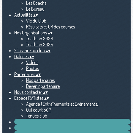
Les Coachs
Le Bureau
Actualités
▴
▾
Vie du Club
Résultats et CR des courses
Nos Organisations
▴
▾
Triathlon 2026
Triathlon 2025
S'inscrire au club
▴
▾
Galeries
▴
▾
Vidéos
Photos
Partenaires
▴
▾
Nos partenaires
Devenir partenaire
Nous contacter
▴
▾
Espace RVTistes
▴
▾
Agenda (Entraînements et Évènements)
Qui court où ?
Tenues club