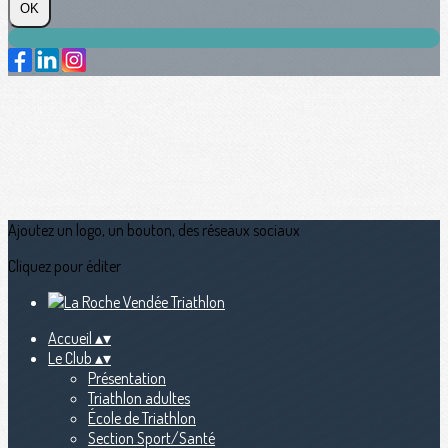
OK
Ajoutez un logo, un bouton, des réseaux sociaux
Cliquez pour éditer
Accueil
▴
▾
Le Club
▴
▾
Présentation
Triathlon adultes
École de Triathlon
Section Sport/Santé