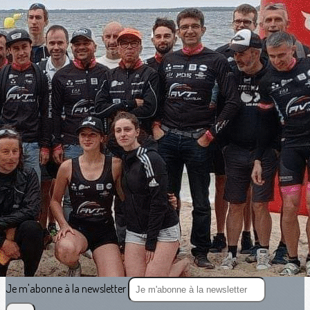
Exporter les lignes sélectionnées
Exporter toutes les colonnes
Exporter uniquement les colonnes affichées
Menu
<
>
Vie du Club
Résultats et CR des courses
?>
Images de la page d'accueil
Cliquez pour éditer
Texte, bouton et/ou inscription à la newsletter
Cliquez pour éditer
Je m'abonne à la newsletter