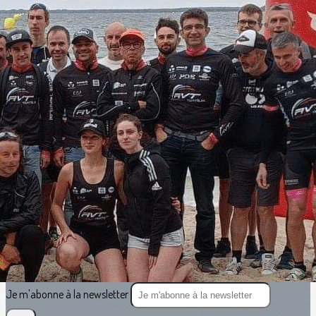
Exporter les lignes sélectionnées
Exporter toutes les colonnes
Exporter uniquement les colonnes affichées
Menu
<
>
Vie du Club
Résultats et CR des courses
?>
Images de la page d'accueil
Cliquez pour éditer
Texte, bouton et/ou inscription à la newsletter
Cliquez pour éditer
Je m'abonne à la newsletter