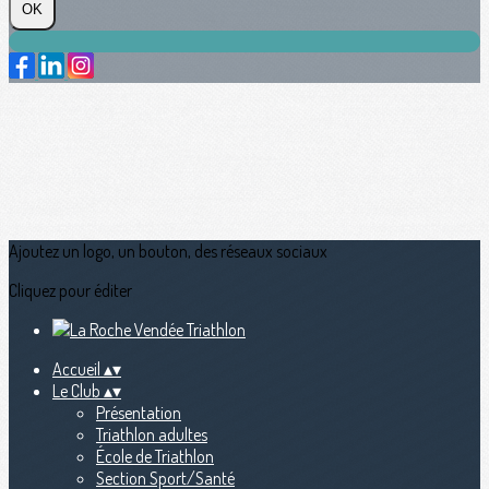
OK
Ajoutez un logo, un bouton, des réseaux sociaux
Cliquez pour éditer
Accueil
▴
▾
Le Club
▴
▾
Présentation
Triathlon adultes
École de Triathlon
Section Sport/Santé