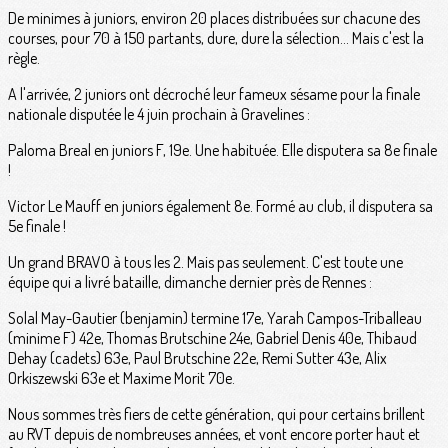
De minimes à juniors, environ 20 places distribuées sur chacune des
courses, pour 70 à 150 partants, dure, dure la sélection... Mais c'est la
règle.
A l'arrivée, 2 juniors ont décroché leur fameux sésame pour la finale
nationale disputée le 4 juin prochain à Gravelines :
Paloma Breal en juniors F, 19e. Une habituée. Elle disputera sa 8e finale
!
Victor Le Mauff en juniors également 8e. Formé au club, il disputera sa
5e finale !
Un grand BRAVO à tous les 2. Mais pas seulement. C'est toute une
équipe qui a livré bataille, dimanche dernier près de Rennes :
Solal May-Gautier (benjamin) termine 17e, Yarah Campos-Triballeau
(minime F) 42e, Thomas Brutschine 24e, Gabriel Denis 40e, Thibaud
Dehay (cadets) 63e, Paul Brutschine 22e, Remi Sutter 43e, Alix
Orkiszewski 63e et Maxime Morit 70e.
Nous sommes très fiers de cette génération, qui pour certains brillent
au RVT depuis de nombreuses années, et vont encore porter haut et