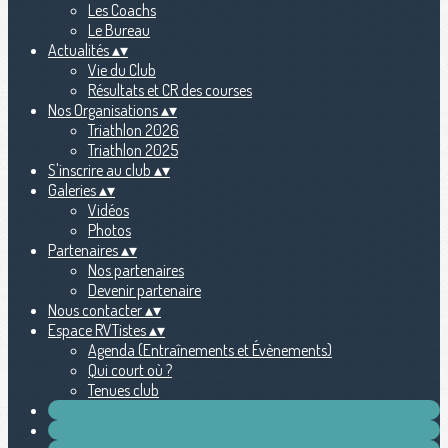
Les Coachs
Le Bureau
Actualités
▴
▾
Vie du Club
Résultats et CR des courses
Nos Organisations
▴
▾
Triathlon 2026
Triathlon 2025
S'inscrire au club
▴
▾
Galeries
▴
▾
Vidéos
Photos
Partenaires
▴
▾
Nos partenaires
Devenir partenaire
Nous contacter
▴
▾
Espace RVTistes
▴
▾
Agenda (Entraînements et Évènements)
Qui court où ?
Tenues club