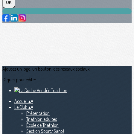
OK
Ajoutez un logo, un bouton, des réseaux sociaux
Cliquez pour éditer
Accueil
▴
▾
Le Club
▴
▾
Présentation
Triathlon adultes
École de Triathlon
Section Sport/Santé