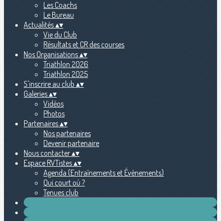
Les Coachs
Le Bureau
Actualités
▴
▾
Vie du Club
Résultats et CR des courses
Nos Organisations
▴
▾
Triathlon 2026
Triathlon 2025
S'inscrire au club
▴
▾
Galeries
▴
▾
Vidéos
Photos
Partenaires
▴
▾
Nos partenaires
Devenir partenaire
Nous contacter
▴
▾
Espace RVTistes
▴
▾
Agenda (Entraînements et Évènements)
Qui court où ?
Tenues club