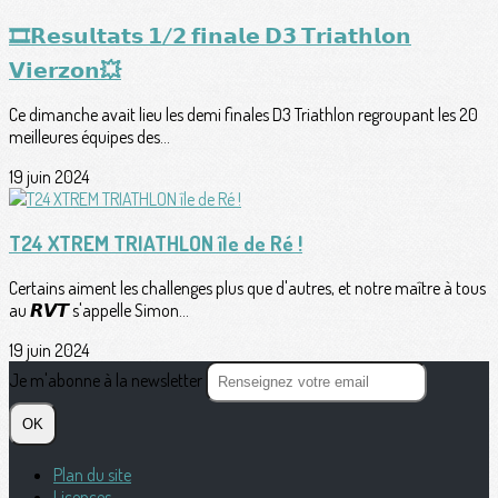
🎞𝗥𝗲𝘀𝘂𝗹𝘁𝗮𝘁𝘀 𝟭/𝟮 𝗳𝗶𝗻𝗮𝗹𝗲 𝗗𝟯 𝗧𝗿𝗶𝗮𝘁𝗵𝗹𝗼𝗻
𝗩𝗶𝗲𝗿𝘇𝗼𝗻💥
Ce dimanche avait lieu les demi finales D3 Triathlon regroupant les 20
meilleures équipes des...
19 juin 2024
T24 XTREM TRIATHLON île de Ré !
Certains aiment les challenges plus que d'autres, et notre maître à tous
au 𝙍𝙑𝙏 s'appelle Simon...
19 juin 2024
Je m'abonne à la newsletter
OK
Plan du site
Licences