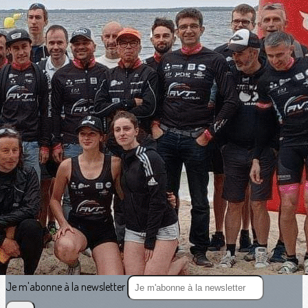
Exporter les lignes sélectionnées
Exporter toutes les colonnes
Exporter uniquement les colonnes affichées
Menu
<
>
Vie du Club
Résultats et CR des courses
?>
Images de la page d'accueil
Cliquez pour éditer
Texte, bouton et/ou inscription à la newsletter
Cliquez pour éditer
Je m'abonne à la newsletter